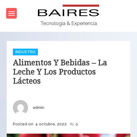
Skip
to
content
Tecnología & Experiencia
Categories
INDUSTRIA
Alimentos Y Bebidas – La
Leche Y Los Productos
Lácteos
Author
admin
Posted
Posted on
4 octubre, 2022
0
on