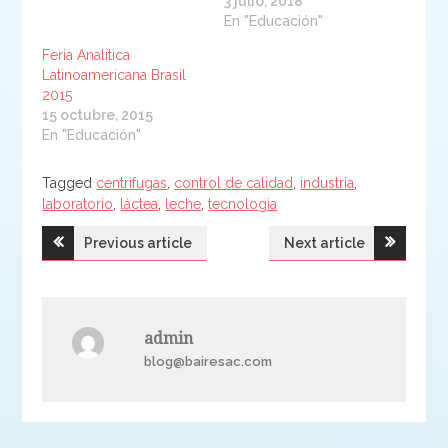
3 julio, 2018
En "Educación"
Feria Analítica
Latinoamericana Brasil
2015
15 octubre, 2015
En "Educación"
Tagged
Tagged
centrifugas
,
control de calidad
,
industria
,
laboratorio
,
láctea
,
leche
,
tecnologia
Navegación
Previous article
Next article
de
entradas
admin
blog@bairesac.com