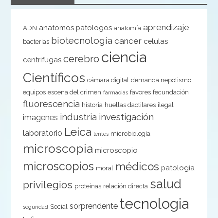
aprendizaje
anatomos patologos
ADN
anatomía
biotecnología
cancer
celulas
bacterias
ciencia
cerebro
centrifugas
Científicos
cámara digital
demanda.nepotismo
equipos
escena del crimen
favores
fecundación
farmacias
fluorescencia
historia
huellas dactilares
ilegal
industria
investigación
imagenes
Leica
laboratorio
microbiología
lentes
microscopia
microscopio
microscopios
médicos
patologia
moral
salud
privilegios
proteínas
relación directa
tecnologia
sorprendente
Social
seguridad