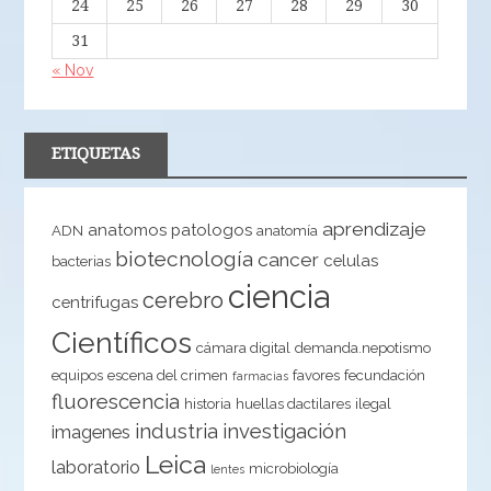
24
25
26
27
28
29
30
31
« Nov
ETIQUETAS
aprendizaje
anatomos patologos
ADN
anatomía
biotecnología
cancer
celulas
bacterias
ciencia
cerebro
centrifugas
Científicos
cámara digital
demanda.nepotismo
equipos
escena del crimen
favores
fecundación
farmacias
fluorescencia
historia
huellas dactilares
ilegal
industria
investigación
imagenes
Leica
laboratorio
microbiología
lentes