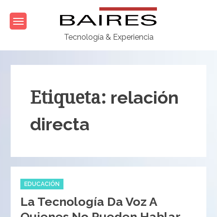
Skip
to
content
Tecnología & Experiencia
Etiqueta:
relación
directa
Categories
EDUCACIÓN
La Tecnología Da Voz A
Quienes No Pueden Hablar