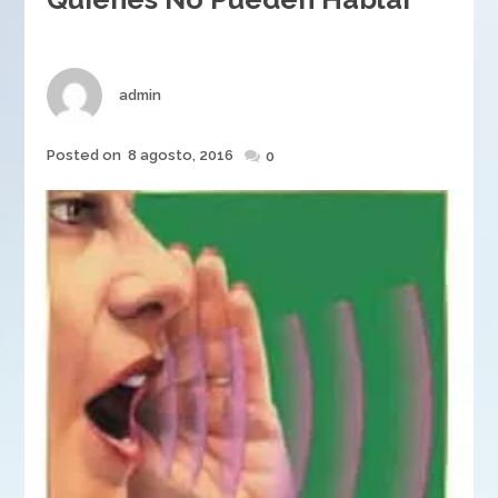
Author
admin
Posted
Posted on
8 agosto, 2016
0
on