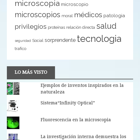
microscopia
microscopio
microscopios
médicos
patologia
moral
salud
privilegios
proteínas
relación directa
tecnologia
sorprendente
Social
seguridad
trafico
LO MÁS VISTO
Ejemplos de inventos inspirados en la
naturaleza
Sistema“Infinity Optical”
Fluorescencia en la microscopia
La investigación interna demuestra los