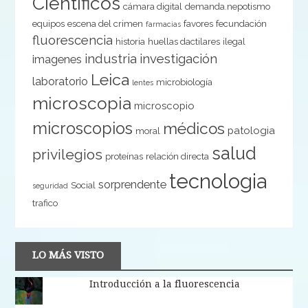
Científicos
cámara digital
demanda.nepotismo
equipos
escena del crimen
favores
fecundación
farmacias
fluorescencia
historia
huellas dactilares
ilegal
industria
investigación
imagenes
Leica
laboratorio
microbiología
lentes
microscopia
microscopio
microscopios
médicos
patologia
moral
salud
privilegios
proteínas
relación directa
tecnologia
sorprendente
Social
seguridad
trafico
LO MÁS VISTO
Introducción a la fluorescencia