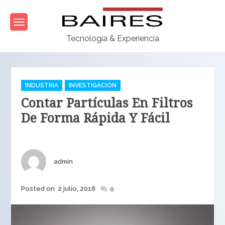
Skip
to
content
Tecnología & Experiencia
Categories
INDUSTRIA
INVESTIGACIÓN
Contar Partículas En Filtros
De Forma Rápida Y Fácil
Author
admin
Posted
Posted on
2 julio, 2018
0
on