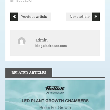
En "Educación"
Navegación
Previous article
Next article
de
entradas
admin
blog@bairesac.com
RELATED ARTICLES