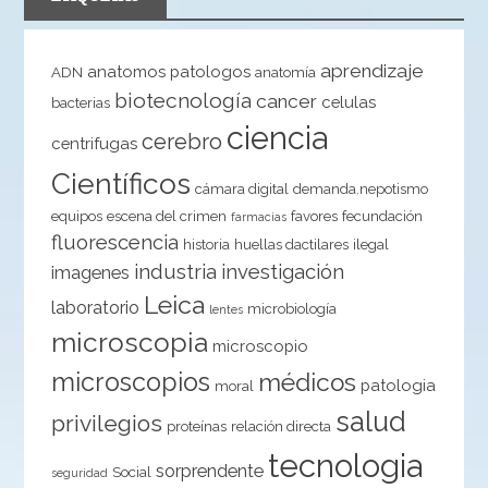
aprendizaje
anatomos patologos
ADN
anatomía
biotecnología
cancer
celulas
bacterias
ciencia
cerebro
centrifugas
Científicos
cámara digital
demanda.nepotismo
equipos
escena del crimen
favores
fecundación
farmacias
fluorescencia
historia
huellas dactilares
ilegal
industria
investigación
imagenes
Leica
laboratorio
microbiología
lentes
microscopia
microscopio
microscopios
médicos
patologia
moral
salud
privilegios
proteínas
relación directa
tecnologia
sorprendente
Social
seguridad