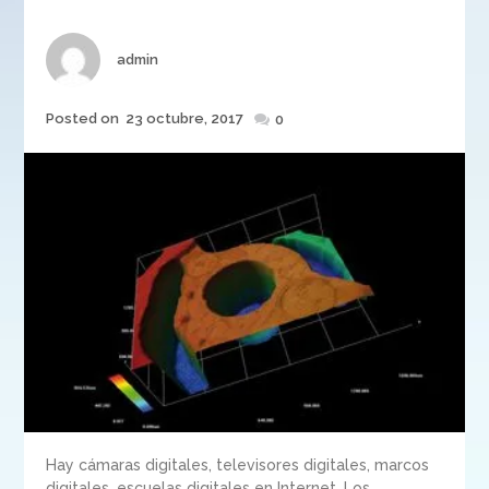
Author
admin
Posted
Posted on
23 octubre, 2017
0
on
Hay cámaras digitales, televisores digitales, marcos
digitales, escuelas digitales en Internet. Los