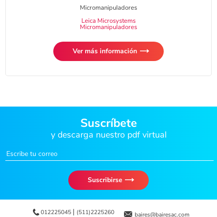
Micromanipuladores
Leica Microsystems
Micromanipuladores
Ver más información
Suscríbete
y descarga nuestro pdf virtual
Suscribirse
|
012225045
(511)2225260
baires@bairesac.com