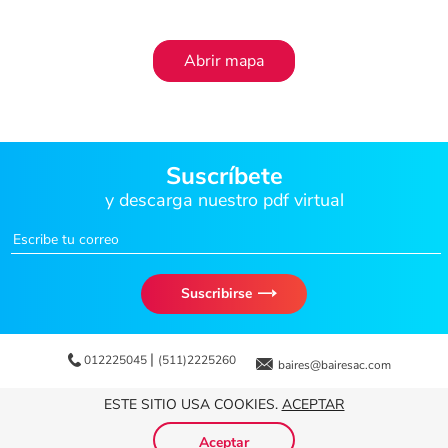
Abrir mapa
Suscríbete
y descarga nuestro pdf virtual
Suscribirse
|
012225045
(511)2225260
baires@bairesac.com
Políticas de Cookies
Términos y condiciones
ESTE SITIO USA COOKIES.
ACEPTAR
BAIRES Todos los derechos reservados
2026
Aceptar