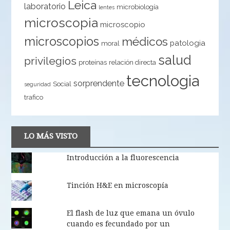
Leica
laboratorio
microbiología
lentes
microscopia
microscopio
microscopios
médicos
patologia
moral
salud
privilegios
proteínas
relación directa
tecnologia
sorprendente
Social
seguridad
trafico
LO MÁS VISTO
Introducción a la fluorescencia
Tinción H&E en microscopía
El flash de luz que emana un óvulo
cuando es fecundado por un