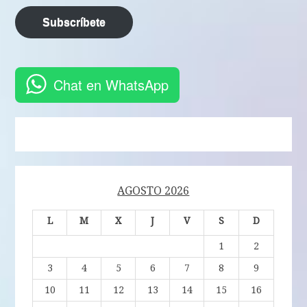
Subscríbete
Chat en WhatsApp
AGOSTO 2026
L
M
X
J
V
S
D
1
2
3
4
5
6
7
8
9
10
11
12
13
14
15
16