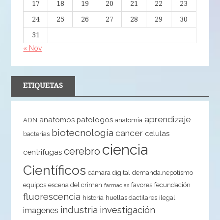
17
18
19
20
21
22
23
24
25
26
27
28
29
30
31
« Nov
ETIQUETAS
aprendizaje
anatomos patologos
ADN
anatomía
biotecnología
cancer
celulas
bacterias
ciencia
cerebro
centrifugas
Científicos
cámara digital
demanda.nepotismo
equipos
escena del crimen
favores
fecundación
farmacias
fluorescencia
historia
huellas dactilares
ilegal
industria
investigación
imagenes